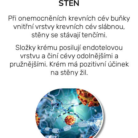
STĚN
Při onemocněních krevních cév buňky
vnitřní vrstvy krevních cév slábnou,
stěny se stávají tenčími.
Složky krému posilují endotelovou
vrstvu a činí cévy odolnějšími a
pružnějšími. Krém má pozitivní účinek
na stěny žil.