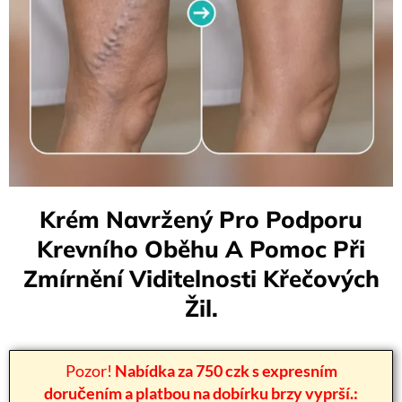
Krém Navržený Pro Podporu
Krevního Oběhu A Pomoc Při
Zmírnění Viditelnosti Křečových
Žil.
Pozor!
Nabídka za 750 czk s expresním
doručením a platbou na dobírku brzy vyprší.: