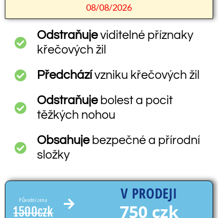
08/08/2026
Odstraňuje
viditelné příznaky
křečových žil
Předchází
vzniku křečových žil
Odstraňuje
bolest a pocit
těžkých nohou
Obsahuje
bezpečné a přírodní
složky
V PRODEJI
Původní cena
750 czk
1500czk