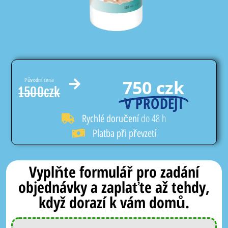
750 czk
Původní cena
1500czk
V PRODEJI
do 48 h
Rychlé doručení
Platba při převzetí
Vyplňte formulář pro zadání
objednávky a zaplaťte až tehdy,
když dorazí k vám domů.