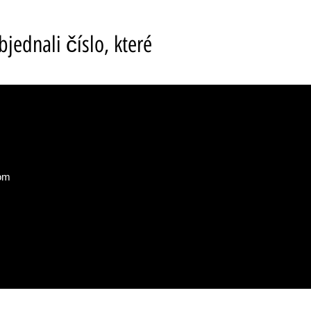
ednali číslo, které
com