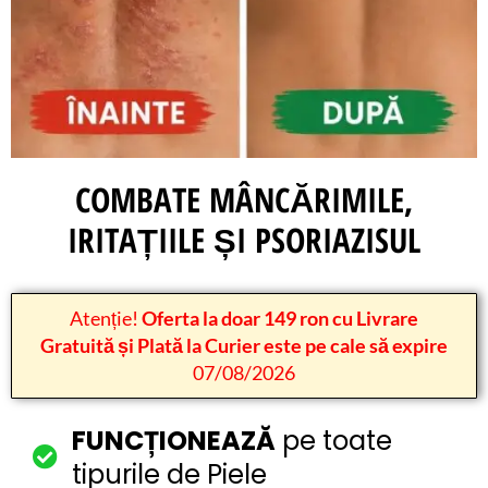
COMBATE MÂNCĂRIMILE,
IRITAȚIILE ȘI PSORIAZISUL
Atenție!
Oferta la doar 149 ron cu Livrare
Gratuită și Plată la Curier este pe cale să expire
07/08/2026
FUNCȚIONEAZĂ
pe toate
tipurile de Piele