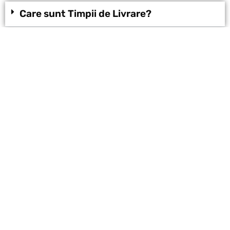
Care sunt Timpii de Livrare?
Pot plăti direct la livrare?
Cât costă taxele de livrare?
Beautystyle365
CONTACTS
LINK
info@beautystyle365.com
Privacy Policy
Cookie Policy
FAQ
Term And Conditions
Disclaimer