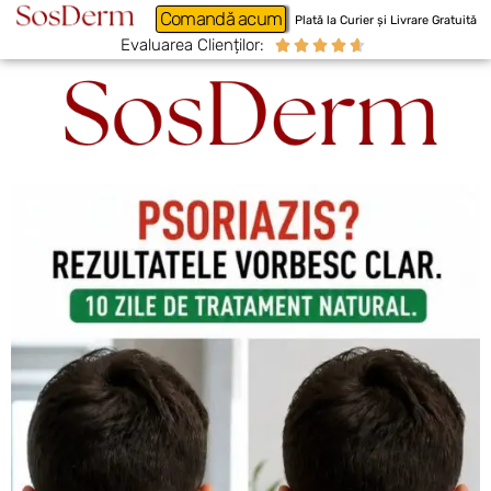
Comandă acum
Plată la Curier și Livrare Gratuită
Evaluarea Clienților:




