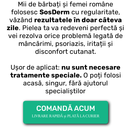
Mii de bărbați și femei române
folosesc
SosDerm
cu regularitate,
văzând
rezultatele în doar câteva
zile
. Pielea ta va redeveni perfectă și
vei rezolva orice problemă legată de
mâncărimi, psoriazis, iritații și
disconfort cutanat.
Ușor de aplicat:
nu sunt necesare
tratamente speciale.
O poți folosi
acasă, singur, fără ajutorul
specialiștilor
COMANDĂ ACUM
LIVRARE RAPIDĂ și PLATĂ LA CURIER