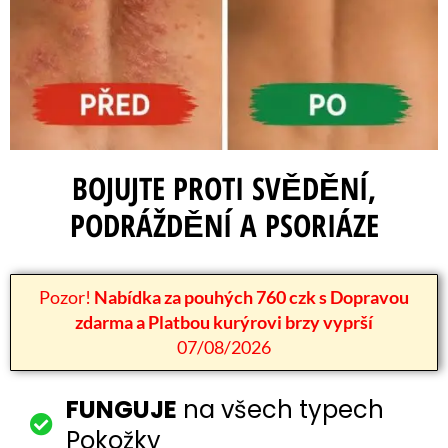
BOJUJTE PROTI SVĚDĚNÍ,
PODRÁŽDĚNÍ A PSORIÁZE
Pozor!
Nabídka za pouhých 760 czk s Dopravou
zdarma a Platbou kurýrovi brzy vyprší
07/08/2026
FUNGUJE
na všech typech
Pokožky