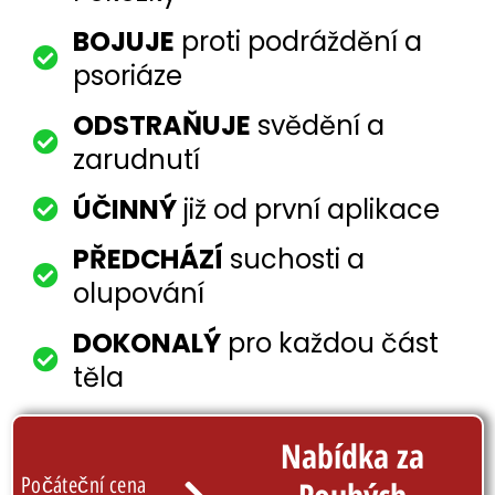
BOJUJE
proti podráždění a
psoriáze
ODSTRAŇUJE
svědění a
zarudnutí
ÚČINNÝ
již od první aplikace
PŘEDCHÁZÍ
suchosti a
olupování
DOKONALÝ
pro každou část
těla
Nabídka za
Počáteční cena