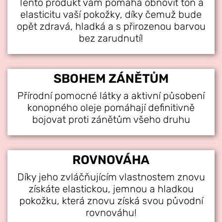
Tento produkt vám pomáhá obnovit tón a
elasticitu vaší pokožky, díky čemuž bude
opět zdravá, hladká a s přirozenou barvou
bez zarudnutí!
SBOHEM ZÁNĚTŮM
Přírodní pomocné látky a aktivní působení
konopného oleje pomáhají definitivně
bojovat proti zánětům všeho druhu
ROVNOVÁHA
Díky jeho zvláčňujícím vlastnostem znovu
získáte elastickou, jemnou a hladkou
pokožku, která znovu získá svou původní
rovnováhu!