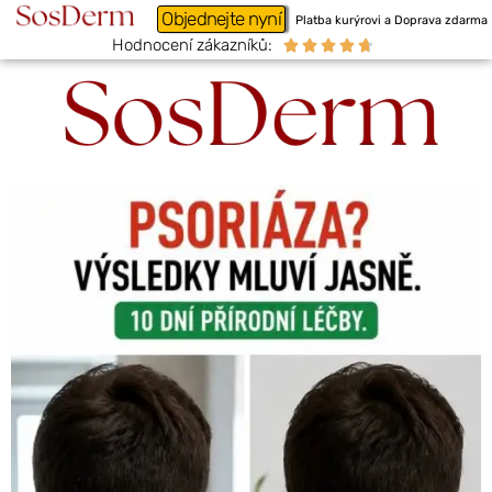
Objednejte nyní
Platba kurýrovi a Doprava zdarma
Hodnocení zákazníků:




