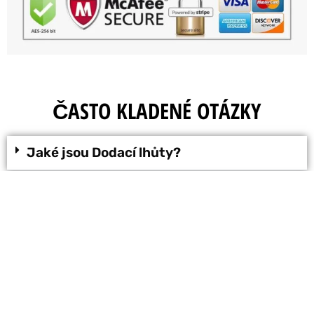
ČASTO KLADENÉ OTÁZKY
Jaké jsou Dodací lhůty?
Mohu zaplatit přímo při doručení?
Kolik stojí náklady na dopravu?
Beautystyle365