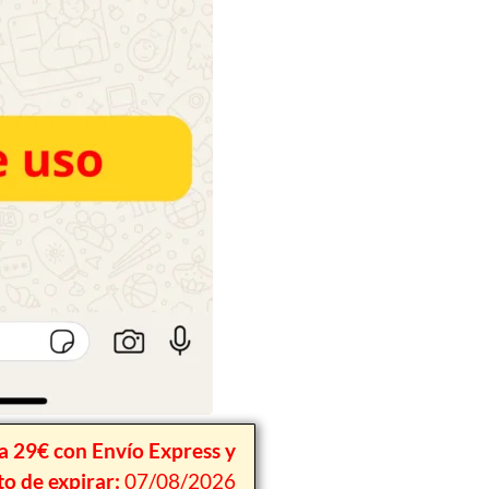
 29€ con Envío Express y
o de expirar:
07/08/2026