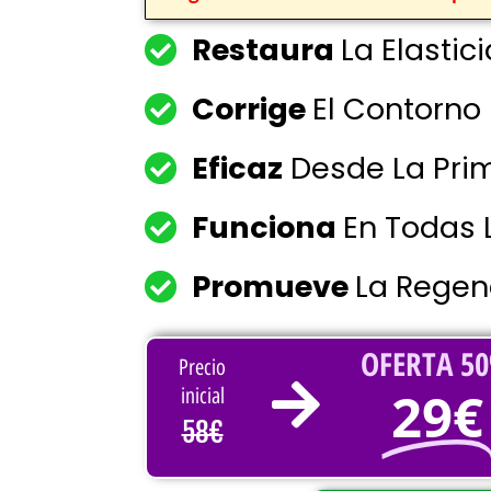
Restaura
La Elastic
Corrige
El Contorno
Eficaz
Desde La Prim
Funciona
En Todas 
Promueve
La Regene
OFERTA 5
Precio
29€
inicial
58€