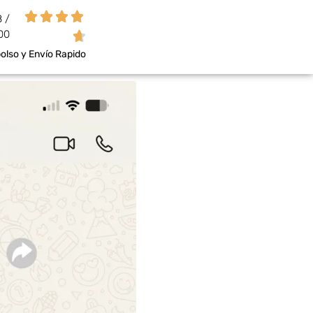




8 /
00

lso y Envío Rapido