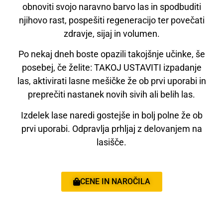
obnoviti svojo naravno barvo las in spodbuditi
njihovo rast, pospešiti regeneracijo ter povečati
zdravje, sijaj in volumen.
Po nekaj dneh boste opazili takojšnje učinke, še
posebej, če želite: TAKOJ USTAVITI izpadanje
las, aktivirati lasne mešičke že ob prvi uporabi in
preprečiti nastanek novih sivih ali belih las.
Izdelek lase naredi gostejše in bolj polne že ob
prvi uporabi. Odpravlja prhljaj z delovanjem na
lasišče.
CENE IN NAROČILA