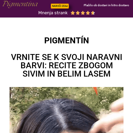
Plačilo ob dostavi in hitro dostavo
NAROČI ZDAJ
Mnenja strank





PIGMENTÍN
VRNITE SE K SVOJI NARAVNI
BARVI: RECITE ZBOGOM
SIVIM IN BELIM LASEM