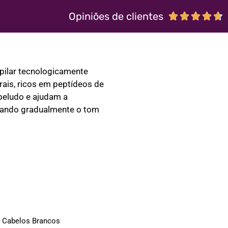
Opiniões de clientes





pilar tecnologicamente
rais, ricos em peptídeos de
abeludo e ajudam a
rando gradualmente o tom
 Cabelos Brancos