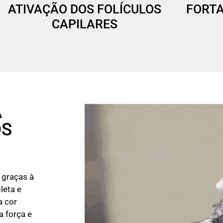
ATIVAÇÃO DOS FOLÍCULOS
FORTA
CAPILARES
A
OS
 graças à
leta e
a cor
a força e