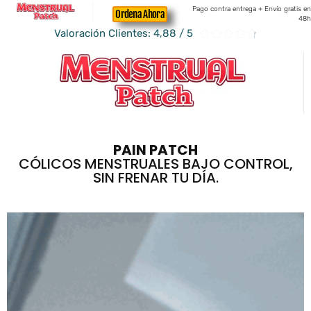
Pago contra entrega + Envío gratis en
Ordena Ahora
48h
Valoración Clientes: 4,88 / 5





PAIN PATCH
CÓLICOS MENSTRUALES BAJO CONTROL,
SIN FRENAR TU DÍA.