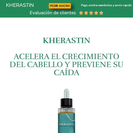
KHERASTIN
PEDIR AHORA
Pago contra reembolso y envío rapido
Evaluación de clientes





KHERASTIN
ACELERA EL CRECIMIENTO
DEL CABELLO Y PREVIENE SU
CAÍDA